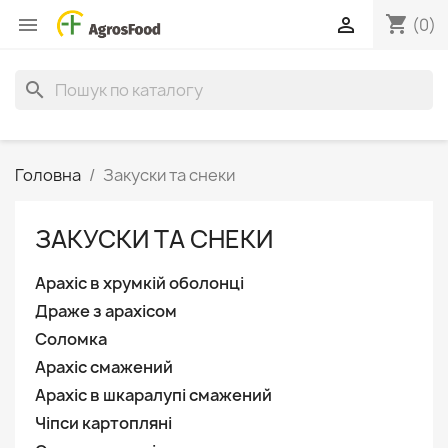
shopping_cart


(0)
search
Головна
Закуски та снеки
ЗАКУСКИ ТА СНЕКИ
Арахіс в хрумкій оболонці
Драже з арахісом
Соломка
Арахіс смажений
Арахіс в шкаралупі смажений
Чіпси картопляні