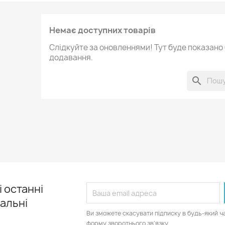
Немає доступних товарів
Слідкуйте за оновленнями! Тут буде показано б
додавання.
search
 останні
іальні
Ви зможете скасувати підписку в будь-який ч
форму зворотнього зв'язку.