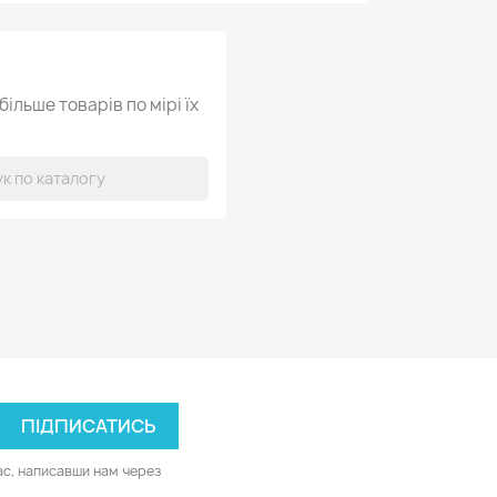
ільше товарів по мірі їх
ас, написавши нам через