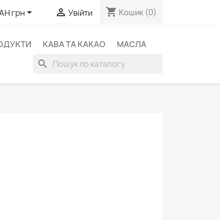
shopping_cart


Кошик
(0)
AH грн
Увійти
ОДУКТИ
КАВА ТА КАКАО
МАСЛА
search