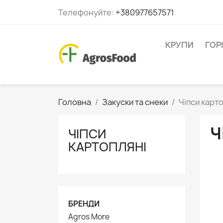
Телефонуйте:
+380977657571
КРУПИ
ГОР
Головна
Закуски та снеки
Чіпси карт
Ч
ЧІПСИ
КАРТОПЛЯНІ
БРЕНДИ
Agros More