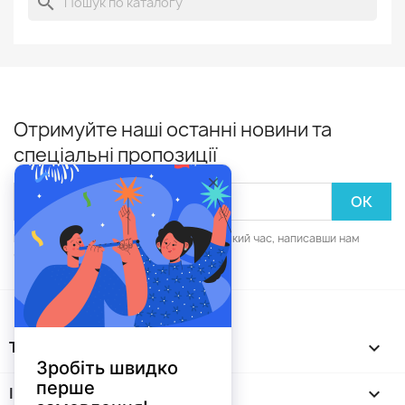
search
Отримуйте наші останні новини та
спеціальні пропозиції
Ви зможете скасувати підписку в будь-який час, написавши нам
через форму зворотнього зв'язку.
ТОВАРИ

ІНФОРМАЦІЯ
