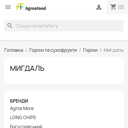
shopping_cart


(0)
search
Головна
Горіхи та сухофрукти
Горіхи
Мигдаль
МИГДАЛЬ
БРЕНДИ
Agros More
LONG CHIPS
Богуславський