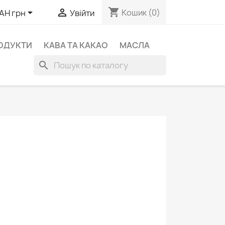
shopping_cart


Кошик
(0)
AH грн
Увійти
ОДУКТИ
КАВА ТА КАКАО
МАСЛА
search