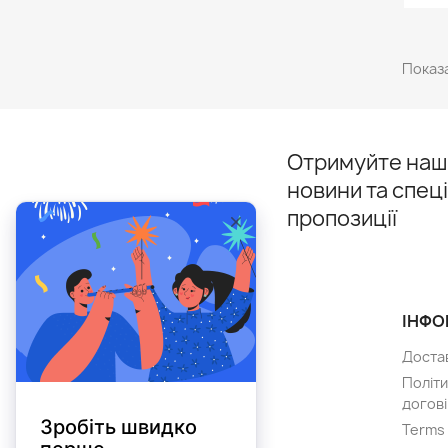
Показа
Отримуйте наші
новини та спец
пропозиції
ТОВАРИ
ІНФО
Розпродаж
Доста
Нові товари
Політи
догові
Лідери продажів
Terms 