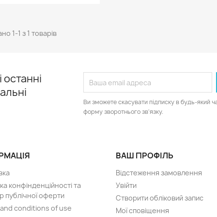
но 1-1 з 1 товарів
 останні
іальні
Ви зможете скасувати підписку в будь-який ч
форму зворотнього зв'язку.
РМАЦІЯ
ВАШ ПРОФІЛЬ
вка
Відстеження замовлення
ка конфінденційності та
Увійти
р публічної оферти
Створити обліковий запис
and conditions of use
Мої сповіщення