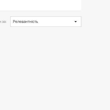

 за:
Релевантність