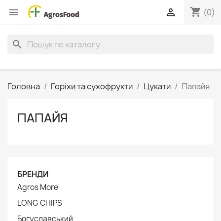
shopping_cart


(0)
search
Головна
Горіхи та сухофрукти
Цукати
Папайя
ПАПАЙЯ
БРЕНДИ
Agros More
LONG CHIPS
Богуславський