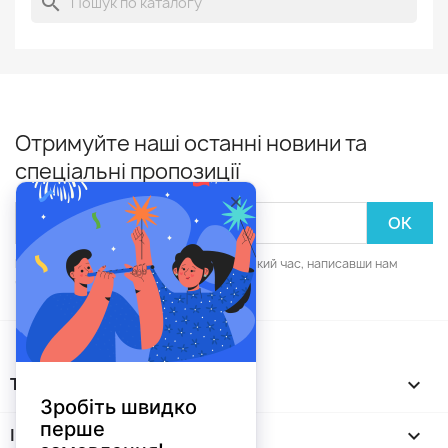
search
Отримуйте наші останні новини та
спеціальні пропозиції
Ви зможете скасувати підписку в будь-який час, написавши нам
через форму зворотнього зв'язку.
ТОВАРИ

ІНФОРМАЦІЯ
