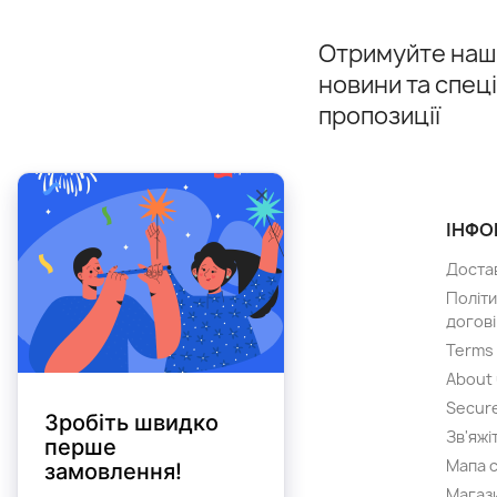
Отримуйте наші
новини та спец
пропозиції
ТОВАРИ
ІНФО
Розпродаж
Доста
Нові товари
Політи
догові
Лідери продажів
Terms 
About
Secur
Зв'яжі
Мапа 
Магаз