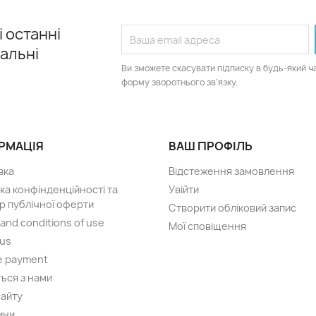
 останні
іальні
Ви зможете скасувати підписку в будь-який ч
форму зворотнього зв'язку.
РМАЦІЯ
ВАШ ПРОФІЛЬ
вка
Відстеження замовлення
ка конфінденційності та
Увійти
р публічної оферти
Створити обліковий запис
and conditions of use
Мої сповіщення
 us
e payment
ться з нами
сайту
ини