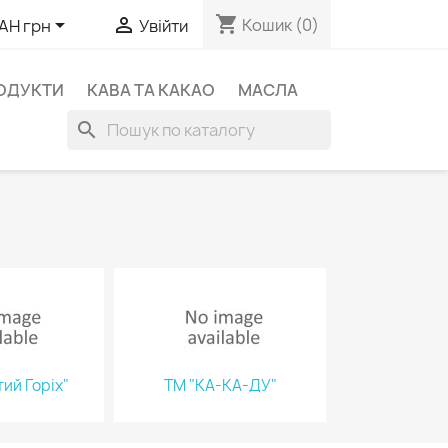
shopping_cart


Кошик
(0)
AH грн
Увійти
ОДУКТИ
КАВА ТА КАКАО
МАСЛА
search
ий Горіх"
ТМ "КА-КА-ДУ"