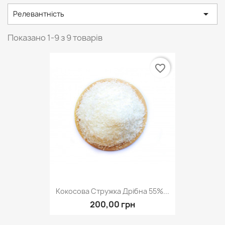

Релевантність
Показано 1-9 з 9 товарів
favorite_border
Кокосова Стружка Дрібна 55%...
200,00 грн