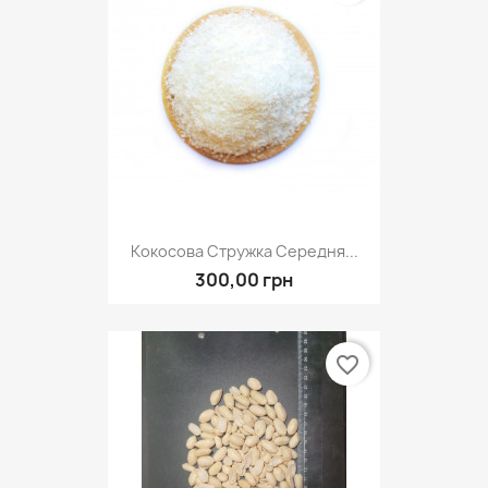
Кокосова Стружка Середня...
300,00 грн
favorite_border