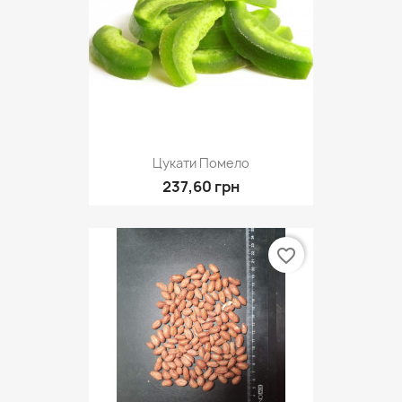
Цукати Помело
237,60 грн
favorite_border