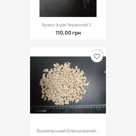
Арахіс Індія Червоний У...
110,00 грн
favorite_border
Бразильський Бланшований...