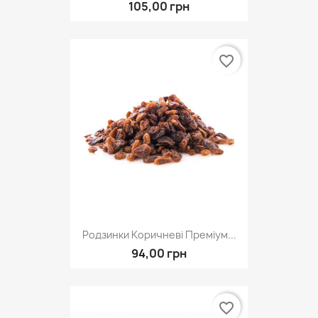
105,00 грн
favorite_border
Родзинки Коричневі Преміум...
94,00 грн
favorite_border