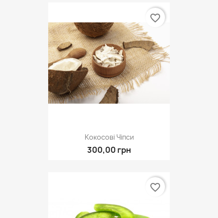
favorite_border
Кокосові Чіпси
300,00 грн
favorite_border