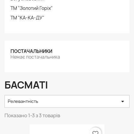
ТМ "Золотий Горіх"
ТМ "КА-КА-ДУ"
ПОСТАЧАЛЬНИКИ
Немає постачальника
БАСМАТІ

Релевантність
Показано 1-3 з 3 товарів
favorite_border