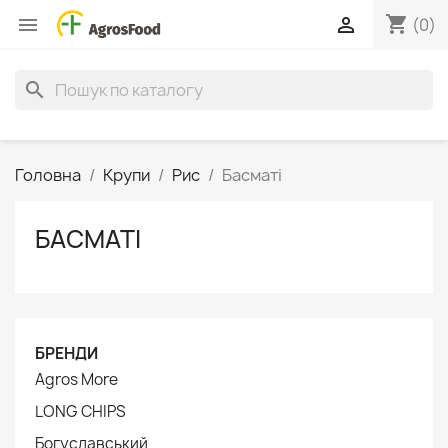
shopping_cart


(0)
search
Головна
Крупи
Рис
Басматі
БАСМАТІ
БРЕНДИ
Agros More
LONG CHIPS
Богуславський