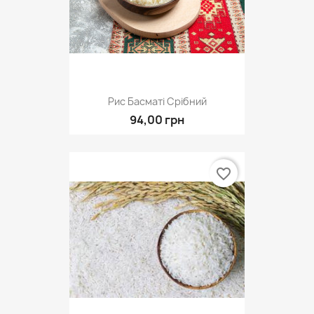
Рис Басматі Срібний
94,00 грн
favorite_border