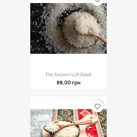
Рис Басматі LUX Білий
88,00 грн
favorite_border