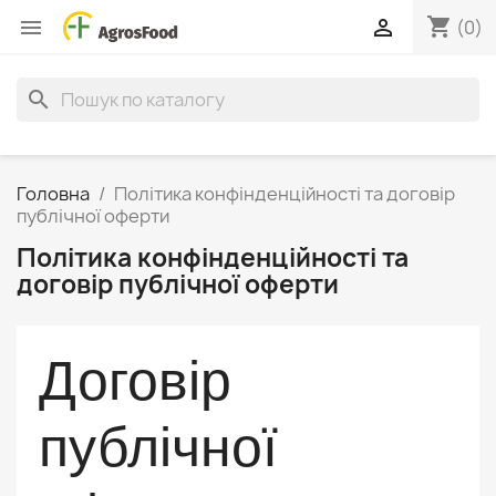
shopping_cart


(0)
search
Головна
Політика конфінденційності та договір
публічної оферти
Політика конфінденційності та
договір публічної оферти
Договір
публічної