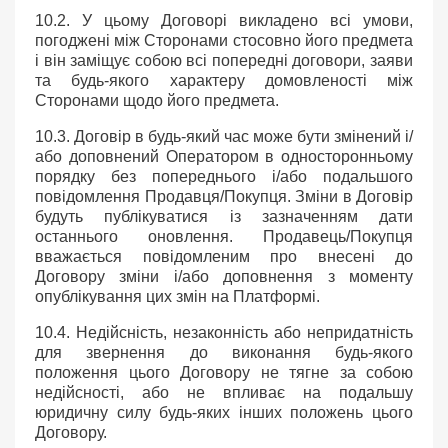
10.2. У цьому Договорі викладено всі умови,
погоджені між Сторонами стосовно його предмета
і він заміщує собою всі попередні договори, заяви
та будь-якого характеру домовленості між
Сторонами щодо його предмета.
10.3. Договір в будь-який час може бути змінений і/
або доповнений Оператором в односторонньому
порядку без попереднього і/або подальшого
повідомлення Продавця/Покупця. Зміни в Договір
будуть публікуватися із зазначенням дати
останнього оновлення. Продавець/Покупця
вважається повідомленим про внесені до
Договору зміни і/або доповнення з моменту
опублікування цих змін на Платформі.
10.4. Недійсність, незаконність або непридатність
для звернення до виконання будь-якого
положення цього Договору не тягне за собою
недійсності, або не впливає на подальшу
юридичну силу будь-яких інших положень цього
Договору.