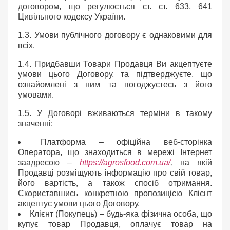
договором, що регулюється ст. ст. 633, 641
Цивільного кодексу України.
1.3. Умови публічного договору є однаковими для
всіх.
1.4. Придбавши Товари Продавця Ви акцептуєте
умови цього Договору, та підтверджуєте, що
ознайомлені з ним та погоджуєтесь з його
умовами.
1.5. У Договорі вживаються терміни в такому
значенні:
Платформа
–
офіційна веб-сторінка
Оператора, що знаходиться в мережі Інтернет
заадресою
–
https://agrosfood.com.ua/
,
на якій
Продавці розміщують інформацію про свій товар,
його вартість, а також спосіб отримання.
Скориставшись конкретною пропозицією Клієнт
акцептує умови цього Договору.
Клієнт (Покупець)
– будь-яка фізична особа, що
купує товар Продавця, оплачує товар на