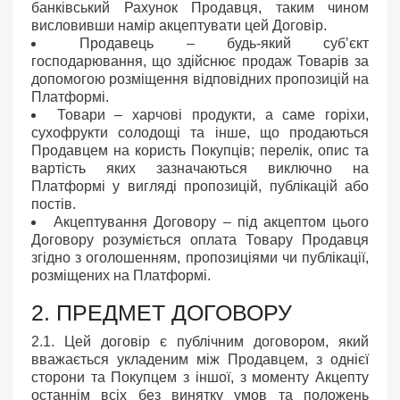
банківський Рахунок Продавця, таким чином
висловивши намір акцептувати цей Договір.
Продавець
– будь-який субʼєкт
господарювання, що здійснює продаж Товарів за
допомогою розміщення відповідних пропозицій на
Платформі.
Товари
– харчові продукти, а саме горіхи,
сухофрукти солодощі та інше, що продаються
Продавцем на користь Покупців; перелік, опис та
вартість яких зазначаються виключно на
Платформі у вигляді пропозицій, публікацій або
постів.
Акцептування Договору
– під акцептом цього
Договору розуміється оплата Товару Продавця
згідно з оголошенням, пропозиціями чи публікації,
розміщених на Платформі.
2. ПРЕДМЕТ ДОГОВОРУ
2.1. Цей договір є публічним договором, який
вважається укладеним між Продавцем, з однієї
сторони та Покупцем з іншої, з моменту Акцепту
останнім всіх без винятку умов та положень