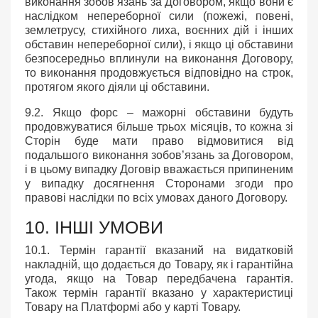
виконання зобов’язань за Договором, якщо вони є
наслідком непереборної сили (пожежі, повені,
землетрусу, стихійного лиха, воєнних дій і інших
обставин непереборної сили), і якщо ці обставини
безпосередньо вплинули на виконання Договору,
то виконання продовжується відповідно на строк,
протягом якого діяли ці обставини.
9.2. Якщо форс – мажорні обставини будуть
продовжуватися більше трьох місяців, то кожна зі
Сторін буде мати право відмовитися від
подальшого виконання зобов’язань за Договором,
і в цьому випадку Договір вважається припиненим
у випадку досягнення Сторонами згоди про
правові наслідки по всіх умовах даного Договору.
10. ІНШІ УМОВИ
10.1. Термін гарантії вказаний на видатковій
накладній, що додається до Товару, як і гарантійна
угода, якщо на Товар передбачена гарантія.
Також термін гарантії вказано у характеристиці
Товару на Платформі або у карті Товару.