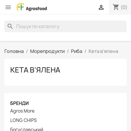
shopping_cart


(0)
search
Головна
Морепродукти
Риба
Кета в'ялена
КЕТА В'ЯЛЕНА
БРЕНДИ
Agros More
LONG CHIPS
Богуславський