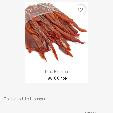
favorite_border
Кета В'ялена
198,00 грн
Показано 1-1 з 1 товарів