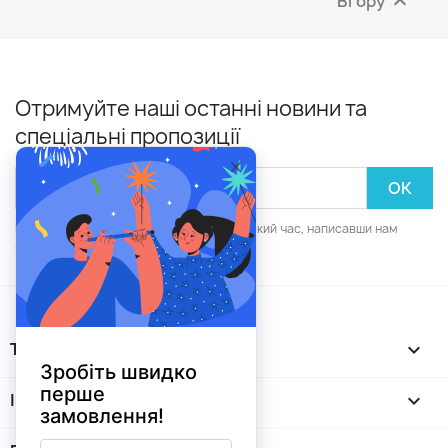
Вгору

Отримуйте наші останні новини та
спеціальні пропозиції
Ви зможете скасувати підписку в будь-який час, написавши нам
через форму зворотнього зв'язку.
ТОВАРИ

ІНФОРМАЦІЯ
