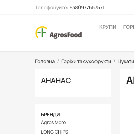
Телефонуйте:
+380977657571
КРУПИ
ГОР
Головна
Горіхи та сухофрукти
Цукати
А
АНАНАС
БРЕНДИ
Agros More
LONG CHIPS