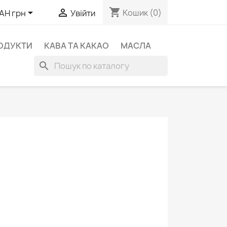
shopping_cart


Кошик
(0)
AH грн
Увійти
ОДУКТИ
КАВА ТА КАКАО
МАСЛА
search