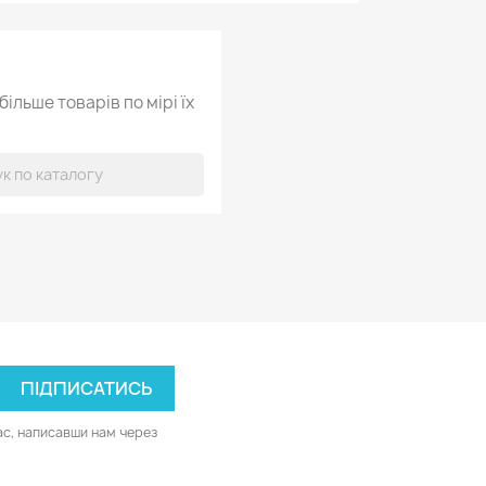
ільше товарів по мірі їх
ас, написавши нам через