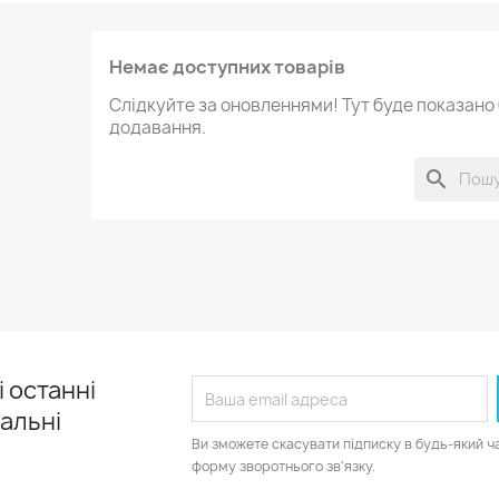
Немає доступних товарів
Слідкуйте за оновленнями! Тут буде показано б
додавання.
search
 останні
іальні
Ви зможете скасувати підписку в будь-який ч
форму зворотнього зв'язку.