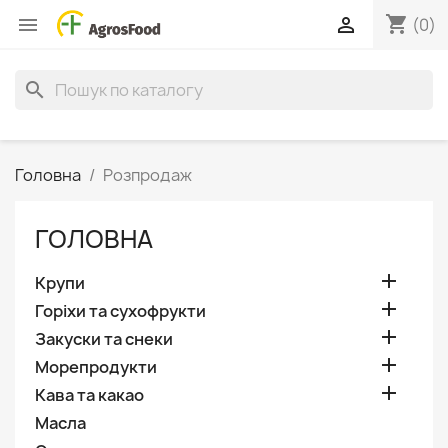
shopping_cart


(0)
search
Головна
Розпродаж
ГОЛОВНА

Крупи

Горіхи та сухофрукти

Закуски та снеки

Морепродукти

Кава та какао
Масла