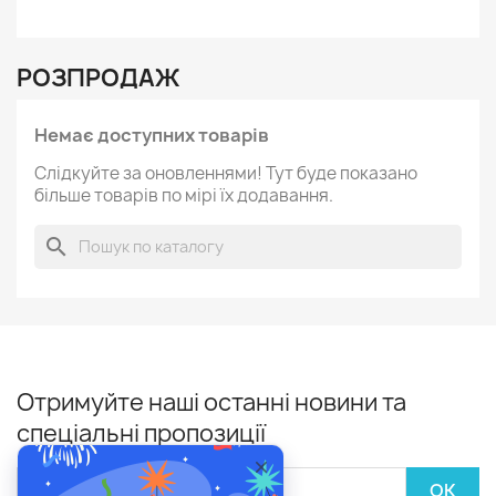
РОЗПРОДАЖ
Немає доступних товарів
Слідкуйте за оновленнями! Тут буде показано
більше товарів по мірі їх додавання.
search
Отримуйте наші останні новини та
спеціальні пропозиції