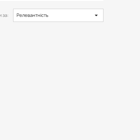

 за:
Релевантність