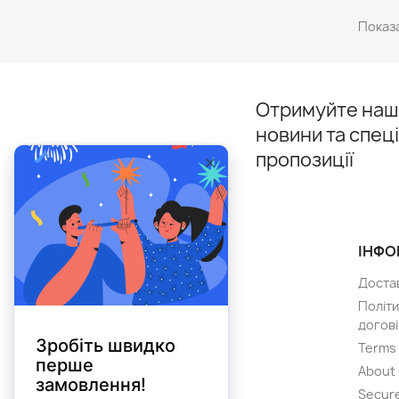
Показа
Отримуйте наші
новини та спец
пропозиції
ТОВАРИ
ІНФО
Розпродаж
Доста
Нові товари
Політи
догові
Лідери продажів
Terms 
About
Secur