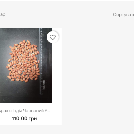
вар.
Сортувати
favorite_border
Швидкий перегляд

Арахіс Індія Червоний У...
110,00 грн