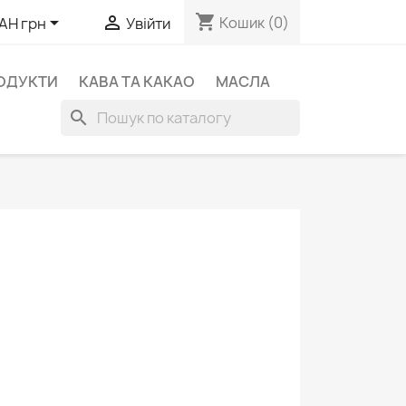
shopping_cart


Кошик
(0)
AH грн
Увійти
ОДУКТИ
КАВА ТА КАКАО
МАСЛА
search