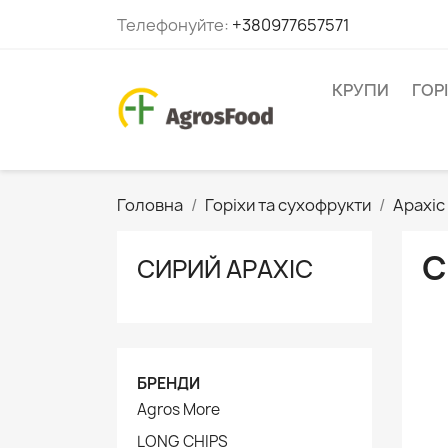
Телефонуйте:
+380977657571
КРУПИ
ГОР
Головна
Горіхи та сухофрукти
Арахіс
С
СИРИЙ АРАХІС
БРЕНДИ
Agros More
LONG CHIPS