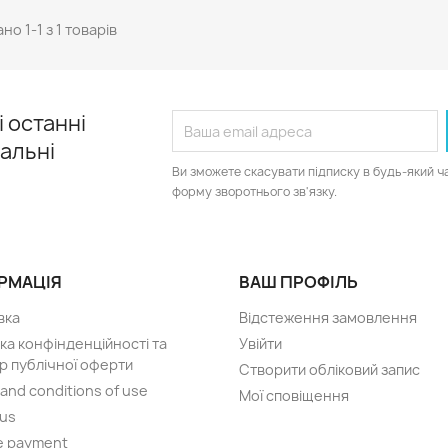
но 1-1 з 1 товарів
 останні
іальні
Ви зможете скасувати підписку в будь-який ч
форму зворотнього зв'язку.
РМАЦІЯ
ВАШ ПРОФІЛЬ
вка
Відстеження замовлення
ка конфінденційності та
Увійти
р публічної оферти
Створити обліковий запис
and conditions of use
Мої сповіщення
 us
e payment