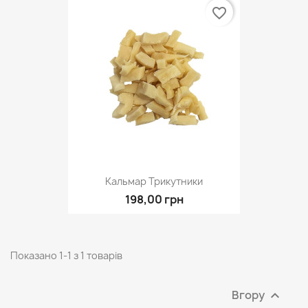
favorite_border
Кальмар Трикутники
198,00 грн
Показано 1-1 з 1 товарів
Вгору
