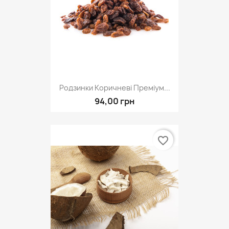
Родзинки Коричневі Преміум...
94,00 грн
favorite_border