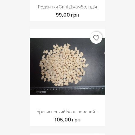
Родзинки Сині Джамбо,Індія
99,00 грн
favorite_border
Бразильський Бланшований...
105,00 грн