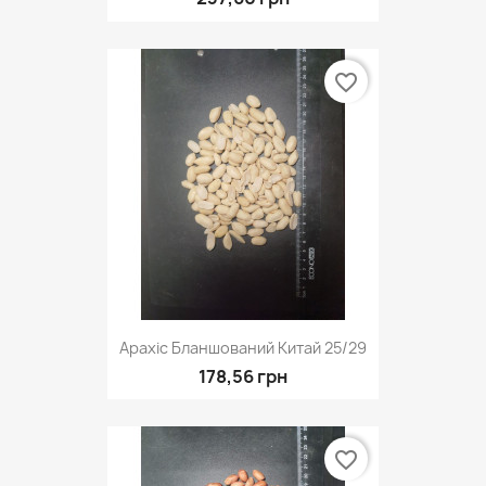
favorite_border
Арахіс Бланшований Китай 25/29
178,56 грн
favorite_border