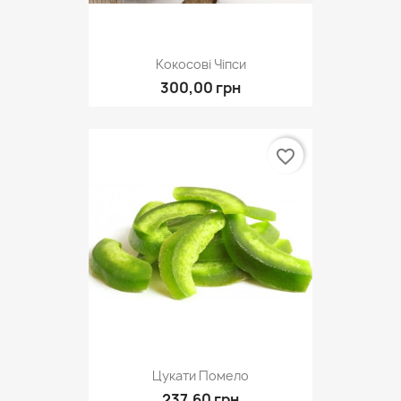
Кокосові Чіпси
300,00 грн
favorite_border
Цукати Помело
237,60 грн