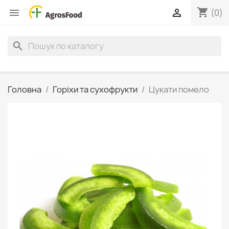
shopping_cart


(0)
search
Головна
Горіхи та сухофрукти
Цукати помело