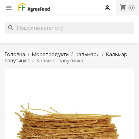
shopping_cart


(0)
search
Головна
Морепродукти
Кальмари
Кальмар
павутинка
Кальмар павутинка