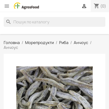
shopping_cart


(0)
search
Головна
Морепродукти
Риба
Анчоус
Анчоус